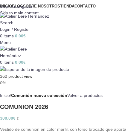
Skip to navigation
INICIO
BLOG
SOBRE NOSOTROS
TIENDA
CONTACTO
Skip to main content
Search
Login / Register
0
items
0,00
€
Menu
0
items
0,00
€
360 product view
0%
Inicio
Comunión nueva colección
Volver a productos
COMUNION 2026
300,00
€
€
Vestido de comunión en color marfil, con torso brocado que aporta