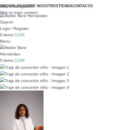
Skip to navigation
INICIO
BLOG
SOBRE NOSOTROS
TIENDA
CONTACTO
Skip to main content
Search
Login / Register
0
items
0,00
€
Menu
0
items
0,00
€