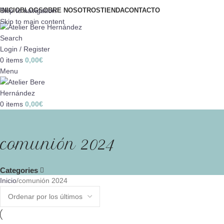
Skip to navigation
INICIO
BLOG
SOBRE NOSOTROS
TIENDA
CONTACTO
Skip to main content
Search
Login / Register
0
items
0,00
€
Menu
0
items
0,00
€
comunión 2024
Categories
Inicio
comunión 2024