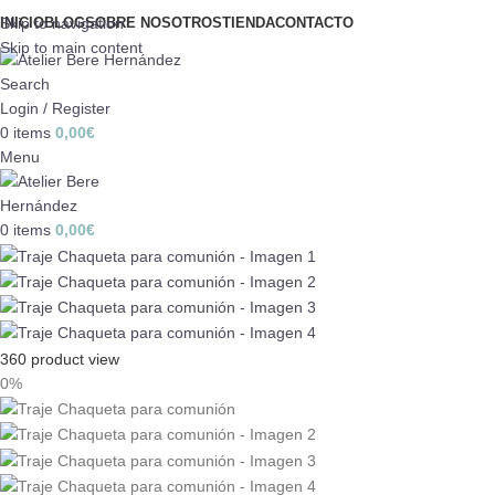
Skip to navigation
INICIO
BLOG
SOBRE NOSOTROS
TIENDA
CONTACTO
Skip to main content
Search
Login / Register
0
items
0,00
€
Menu
0
items
0,00
€
360 product view
0%